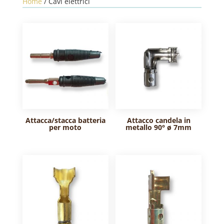
Home
/ Cavi elettrici
Attacca/stacca batteria
Attacco candela in
per moto
metallo 90° ø 7mm